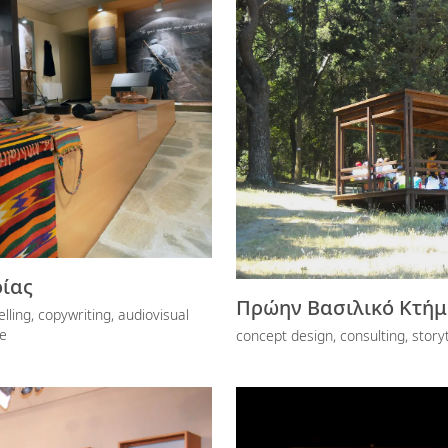
ίας
Πρώην Βασιλικό Κτήμ
lling, copywriting, audiovisual
ge
concept design, consulting, storyt