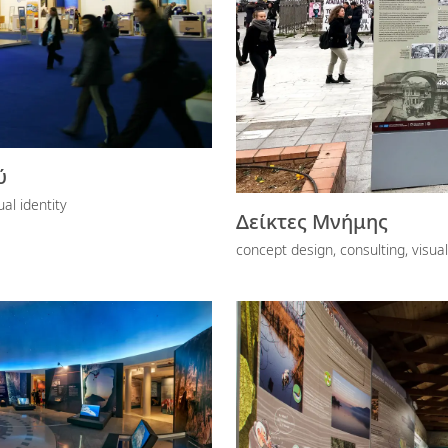
ύ
al identity
Δείκτες Μνήμης
concept design, consulting, visual