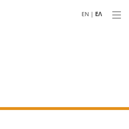
EN
|
ΕΛ
Ope