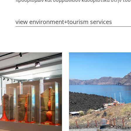
προορισμών και συμβάλλουν καθοριστικά στην τουρ
view environment+tourism services