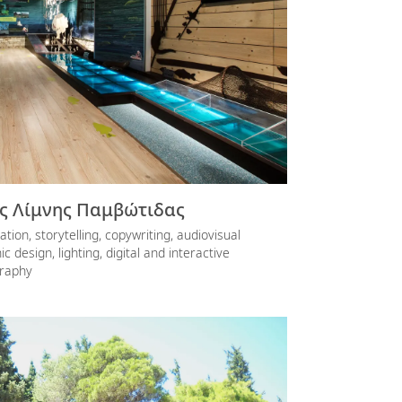
ς Λίμνης Παμβώτιδας
ation, storytelling, copywriting, audiovisual
ic design, lighting, digital and interactive
graphy