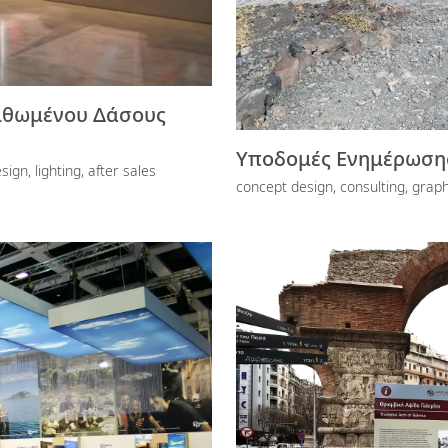
λιθωμένου Δάσους
Υποδομές Ενημέρωσης
ign, lighting, after sales
concept design, consulting, graphi