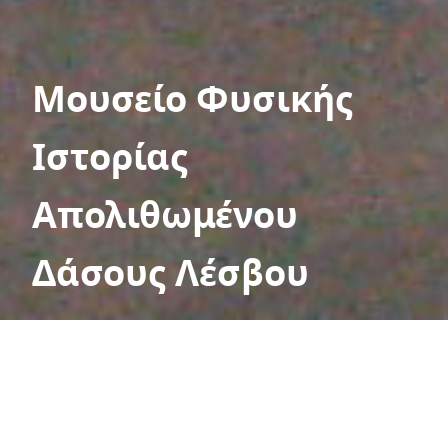
Μουσείο Φυσικής
Ιστορίας
Απολιθωμένου
Δάσους Λέσβου
Στο σημαντικό Μουσείο Φυσικής Ιστορίας
Απολιθωμένου Δάσους στο Σίγρι της
Λέσβου, η TETRAGON επιμελήθηκε τους