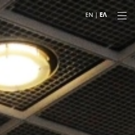
EN
|
ΕΛ
Ope