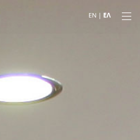
EN
|
ΕΛ
Ope